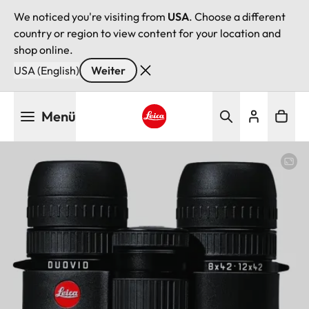
We noticed you're visiting from
USA
. Choose a different
country or region to view content for your location and
shop online.
USA (English)
Weiter
Direkt
Menü
zum
Inhalt
Leica logo - Home