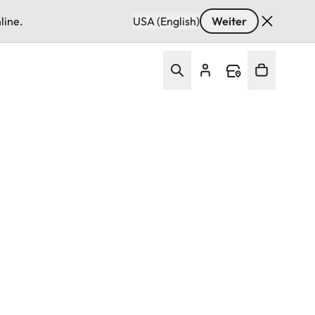
line.
USA (English)
Weiter