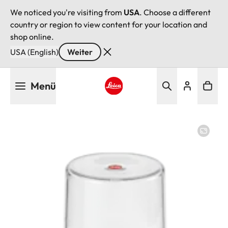
We noticed you're visiting from
USA
. Choose a different
country or region to view content for your location and
shop online.
USA (English)
Weiter
Direkt
Menü
zum
Inhalt
Leica logo - Home