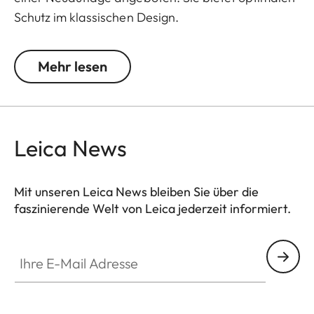
Schutz im klassischen Design.
Die Objektiv-Büchse passt für folgende M-
Mehr lesen
Objektive aus dem aktuellen Portfolio:
TRI-ELMAR-M 1:4/16-18-21 ASPH. (11626)
Leica News
SUPER-ELMAR-M 1:3.4/21 ASPH. (11145)
SUMMICRON-M 1:2/28 ASPH. (11672)
Mit unseren Leica News bleiben Sie über die
faszinierende Welt von Leica jederzeit informiert.
ELMARIT-M 1:2.8/28 ASPH. (11677)
Ihre E-Mail Adresse
SUMMARON-M 1:5.6/28, (11695)
SUMMILUX-M 1:1.4/35 ASPH. (11663)