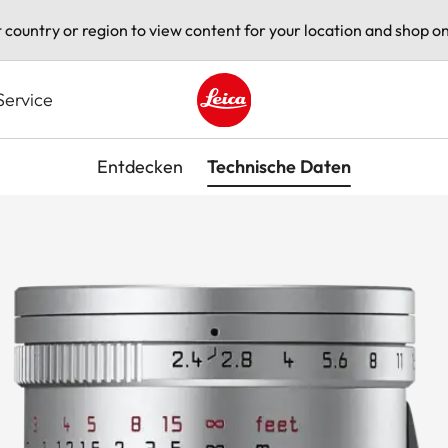
t country or region to view content for your location and shop on
Service
Leica logo - Home
Entdecken
Technische Daten