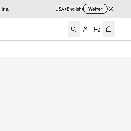
line.
USA (English)
Weiter