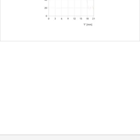
ang enthalten)
hne Gegelichtblende)