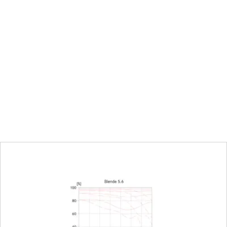
(m)/Fuß (ft)
einstellbar