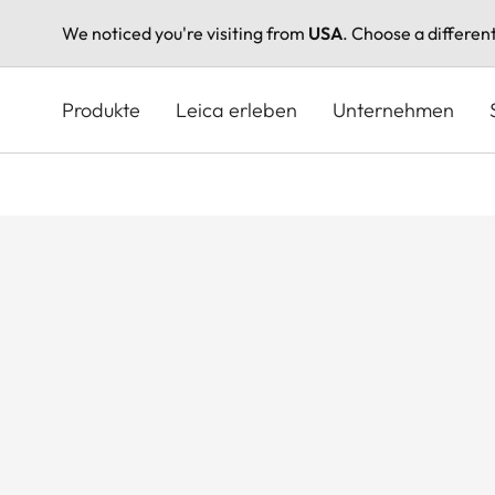
We noticed you're visiting from
USA
. Choose a differen
Direkt
zum
Produkte
Leica erleben
Unternehmen
Inhalt