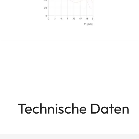
Kleinste Blende
Bajonett
Gegenlichtblende
Maße
Länge
Durchmesser
Gewicht
Technische Daten