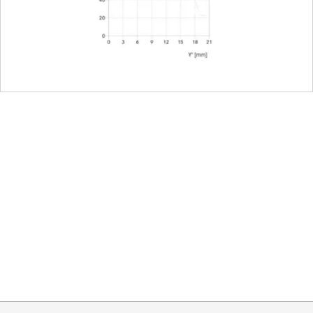
16
Leica M-Bajonett
Aufschraubbar (im Lieferumf
ca.81 mm / ca. 67 mm (mit/o
ca. 61 mm
ca. 440 g