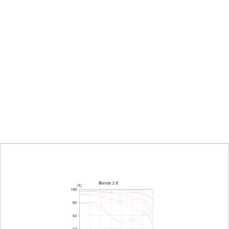
Flächen
1
e vor dem Bajonett
31,9 mm
0,7 m bis ∞
Kombinierte Einteilung Meter 
Kleinbild: 526 x 789 mm
1:21,9
ise
Rastblende, in halben Stufen 