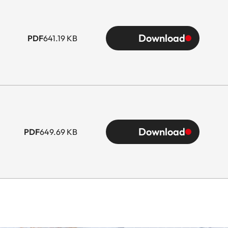
Download
PDF
641.19 KB
Download
PDF
649.69 KB