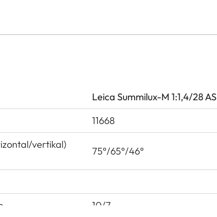
Leica Summilux-M 1:1,4/28 A
11668
izontal/vertikal)
75°/65°/46°
n
10/7