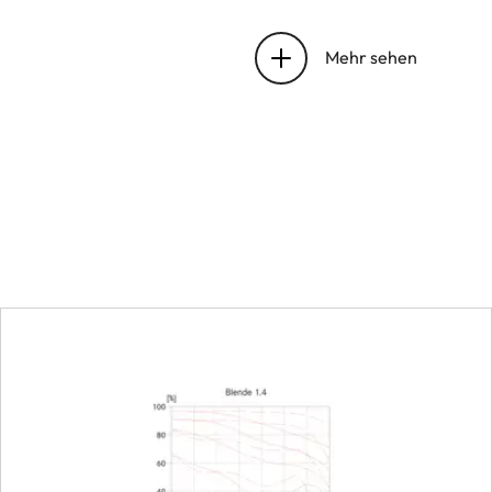
Zahl der asphärischen 
Mehr sehen
Lage der Eintrittspupill
Arbeitsbereich
Entfernungseinstellung
Skala
Kleinstes Objektfeld
Größter Maßstab
Blende
Einstellung/Funktionswe