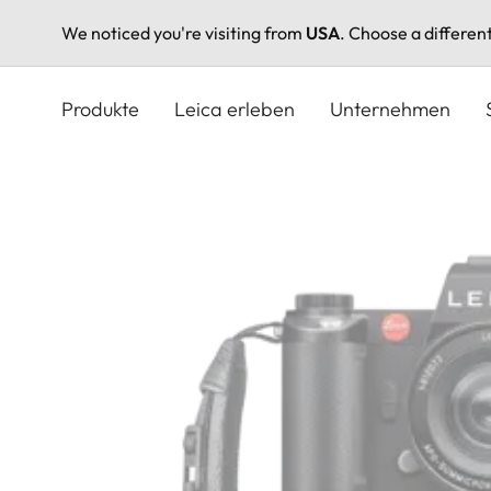
We noticed you're visiting from
USA
. Choose a differen
Direkt
zum
Produkte
Leica erleben
Unternehmen
Inhalt