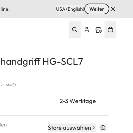
line.
USA (English)
Weiter
nshandgriff HG-SCL7
nkl. MwSt.
2-3 Werktage
len
Store auswählen