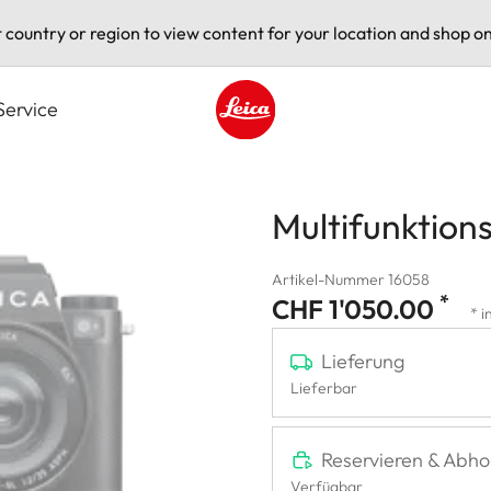
t country or region to view content for your location and shop on
Service
Leica logo - Home
Multifunktio
Artikel-Nummer 16058
*
CHF 1'050.00
* i
Lieferung
Lieferbar
Reservieren & Abho
Verfügbar