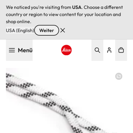
We noticed you're visiting from
USA
. Choose a different
country or region to view content for your location and
shop online.
USA (English)
Weiter
Direkt
Menü
zum
Inhalt
Leica logo - Home