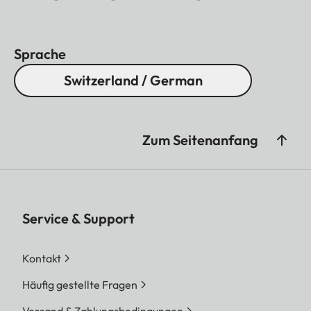
Kategorie: Lifestyle und Travel/Comfort und
Security Items von den European Design Product
Sprache
Award 2020.
Switzerland / German
Zum Seitenanfang
Service & Support
Kontakt
Häufig gestellte Fragen
Versand & Zahlungsbedingungen