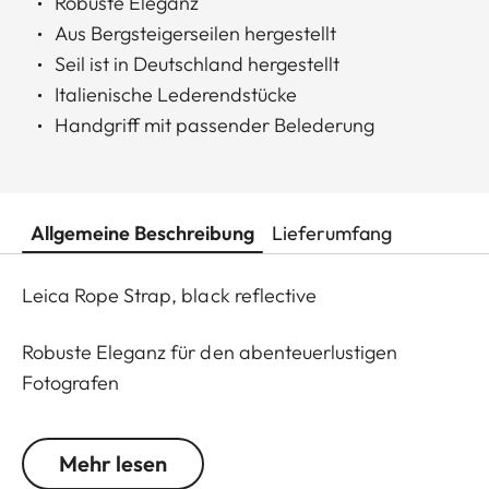
Robuste Eleganz
Aus Bergsteigerseilen hergestellt
Seil ist in Deutschland hergestellt
Italienische Lederendstücke
Handgriff mit passender Belederung
Allgemeine Beschreibung
Lieferumfang
Leica Rope Strap, black reflective
Robuste Eleganz für den abenteuerlustigen
Fotografen
Alles, was für die Berge gemacht wird, muss robust
Mehr lesen
sein. Aus diesem Grund wurden Bergsteigerseile zu