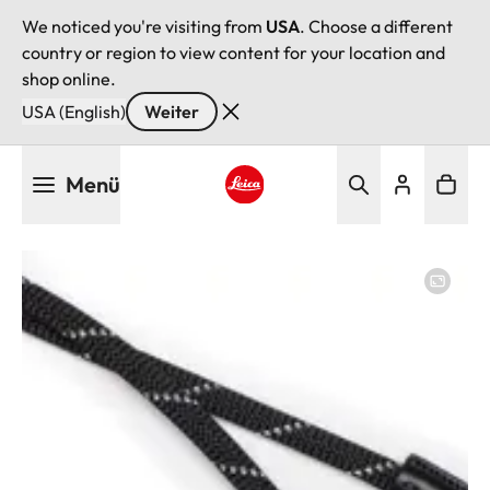
We noticed you're visiting from
USA
. Choose a different
country or region to view content for your location and
shop online.
USA (English)
Weiter
Direkt
Menü
zum
Inhalt
Leica logo - Home