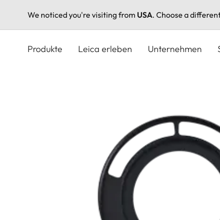
We noticed you're visiting from
USA
. Choose a differen
Direkt
zum
Produkte
Leica erleben
Unternehmen
Inhalt