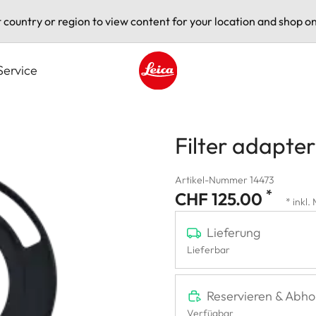
t country or region to view content for your location and shop on
Service
Leica logo - Home
Filter adapte
Artikel-Nummer 14473
*
CHF 125.00
* inkl.
Lieferung
Lieferbar
Reservieren & Abho
Verfügbar