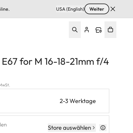
line.
USA (English)
Weiter
r E67 for M 16-18-21mm f/4
 MwSt.
2-3 Werktage
len
Store auswählen