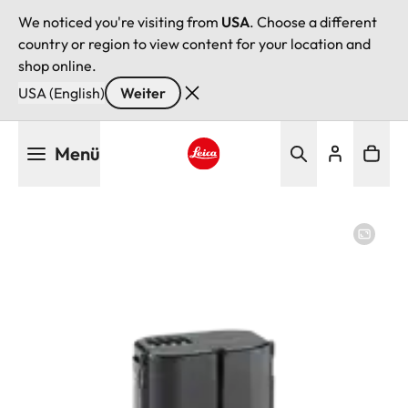
We noticed you're visiting from
USA
. Choose a different
country or region to view content for your location and
shop online.
USA (English)
Weiter
Direkt
Menü
zum
Inhalt
Leica logo - Home