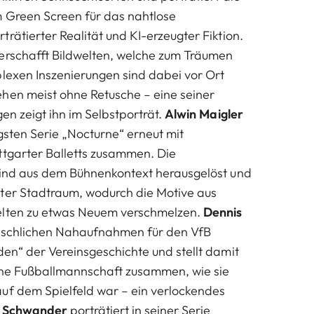
 Green Screen für das nahtlose
rätierter Realität und KI-erzeugter Fiktion.
erschafft Bildwelten, welche zum Träumen
lexen Inszenierungen sind dabei vor Ort
hen meist ohne Retusche – eine seiner
en zeigt ihn im Selbstporträt.
Alwin Maigler
ngsten Serie „Nocturne“ erneut mit
ttgarter Balletts zusammen. Die
sind aus dem Bühnenkontext herausgelöst und
ter Stadtraum, wodurch die Motive aus
elten zu etwas Neuem verschmelzen.
Dennis
n schlichen Nahaufnahmen für den VfB
den“ der Vereinsgeschichte und stellt damit
eine Fußballmannschaft zusammen, wie sie
uf dem Spielfeld war – ein verlockendes
x Schwander
porträtiert in seiner Serie