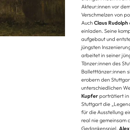
Akteur:innen vor dem
Verschmelzen von port
Auch
Claus Rudolph
einladen. Seine komp
aufgebaut und entste
jüngsten Inszenierung
arbeitet in seiner jü
Tänzer:innen des Stu
Balletttänzer:innen 
erobern den Stuttgar
unterschiedlichen W
Kupfer
porträtiert i
Stuttgart die „Legen
für die Ausstellung 
real nie gemeinsam a
Gedankenspiel.
Ale