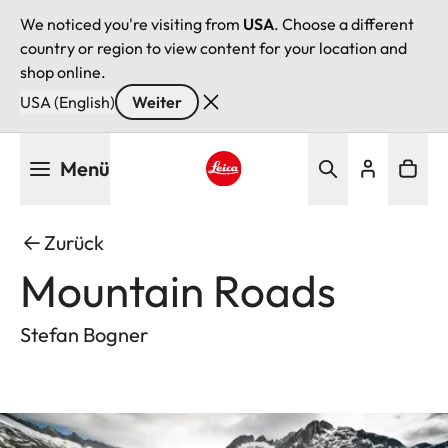
We noticed you're visiting from
USA
. Choose a different
country or region to view content for your location and
shop online.
USA (English)
Weiter
Direkt
Menü
zum
Inhalt
Leica logo - Home
Zurück
Mountain Roads
Stefan Bogner