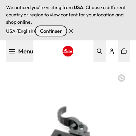
We noticed you're visiting from
USA
. Choose a different
country or region to view content for your location and
shop online.
USA (English)
Continuer
Aller
Menu
au
contenu
Leica logo - Home
principal