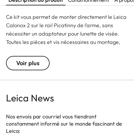
Ce kit vous permet de monter directement le Leica
Calonox 2 sur le rail Picatinny de l’arme, sans
nécessiter un adaptateur pour lunette de visée.
Toutes les pièces et vis nécessaires au montage,
sont livrées dans le kit. La fixation par levier de
serrage est particulièrement pratique, montage et
Voir plus
démontage ne nécessitant aucun outil.
L’adaptateur est ambidextre et s’adapte à tous les
types de montage les plus courants.
Leica News
Nos envois par courriel vous tiendront
constamment informé sur le monde fascinant de
Leica: