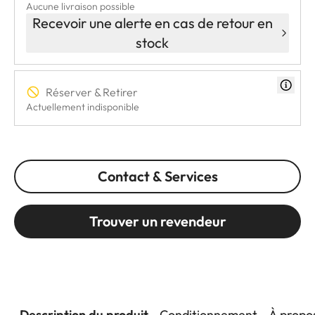
Aucune livraison possible
Recevoir une alerte en cas de retour en
stock
Réserver & Retirer
Actuellement indisponible
Contact & Services
Trouver un revendeur
Description du produit
Conditionnement
À propo