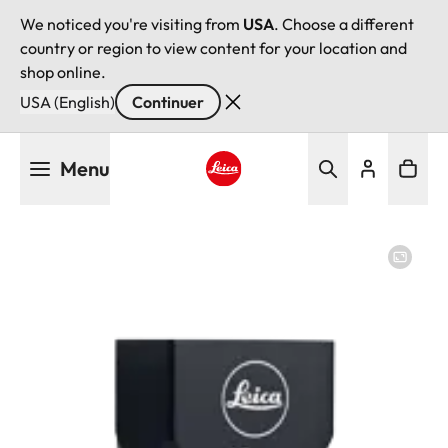
We noticed you're visiting from
USA
. Choose a different
country or region to view content for your location and
shop online.
USA (English)
Continuer
Aller
Menu
au
contenu
Leica logo - Home
principal