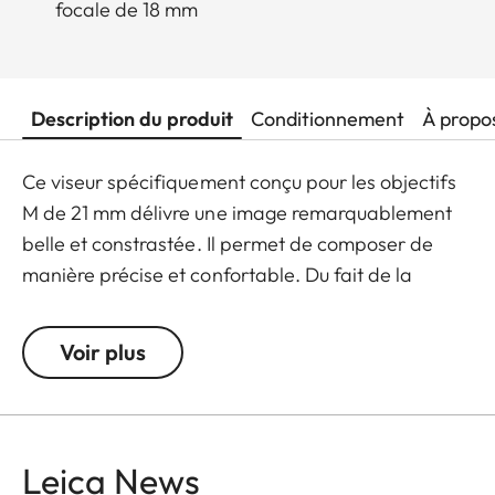
focale de 18 mm
Description du produit
Conditionnement
À propo
Ce viseur spécifiquement conçu pour les objectifs
M de 21 mm délivre une image remarquablement
belle et constrastée. Il permet de composer de
manière précise et confortable. Du fait de la
présence d'un miroir concave, une partie de la
lumière incidente est utilisée pour éclairer le
Voir plus
contour de l'image sous la forme d'un cadre
lumineux qui définit précisément le cadrage.
L'utilisation d'un traitement multicouches
sophistiqué pour l'ensemble de l'optique assure
Leica News
une visée optimale en toutes situations. Les viseurs