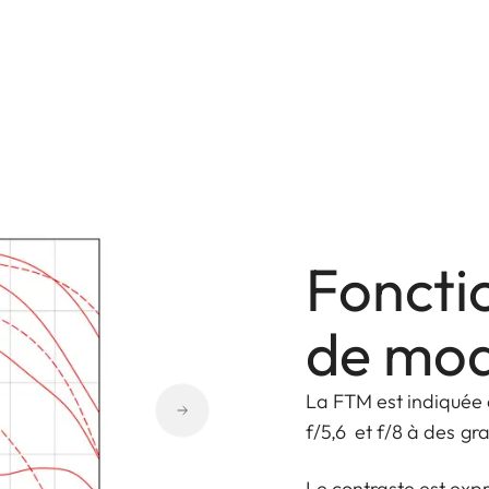
Foncti
de mod
La FTM est indiquée à
f/5,6 et f/8 à des gr
Le contraste est exp