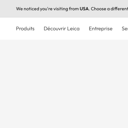
We noticed you're visiting from
USA
. Choose a differen
Aller
au
Produits
Découvrir Leica
Entreprise
Se
contenu
principal