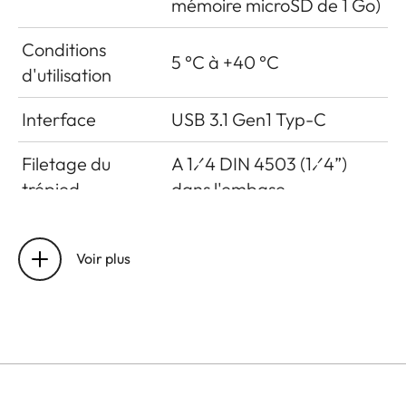
mémoire microSD de 1 Go)
Conditions
5 °C à +40 °C
d'utilisation
Interface
USB 3.1 Gen1 Typ-C
Filetage du
A 1⁄4 DIN 4503 (1⁄4”)
trépied
dans l'embase
Dimensions
123 mm x 86 mm x 44 mm
Voir plus
Poids
approx. 320 g (avec ou
sans film, avec bouchon
d'objectif)