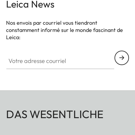
Leica News
Capteur
Taille du capteur
Capteur CMOS , 1/5
Nos envois par courriel vous tiendront
pouces
constamment informé sur le monde fascinant de
Leica:
Filtre
RGB filtre de couleur
Votre adresse courriel
Format fichier
JPEG (DCF 2.0, Exif 2.31)
Résolution Image
2560 x 1920 Pixel (4,9MP)
Taille des fichiers
approx. 1,2 MB
Espace
sRGB
colorimétrique
DAS WESENTLICHE