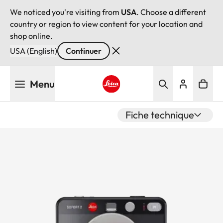
We noticed you're visiting from
USA
. Choose a different
country or region to view content for your location and
shop online.
USA (English)
Continuer
Aller
Menu
au
contenu
Leica logo - Home
principal
Fiche technique