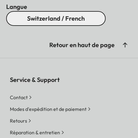
Objectif
Langue
Switzerland / French
Description
Leica Summar 1:2/2,4mm
(correspond
approximativement à 28
Retour en haut de page
mm avec le 35 mm)
Plage
f2
d'ouverture
Service & Support
Fonctions
10 Film Styles (Normal,
créatives
éclatant, Pâle, Canvas,
Contact
Monochrome, Sepia,
Jaune, Rouge, Bleu, Rétro)
Modes d'expédition et de paiement
10 Effets objectif (Normal,
Retours
Vignette, Focus doux,
Réparation & entretien
Flou, Fisheye,