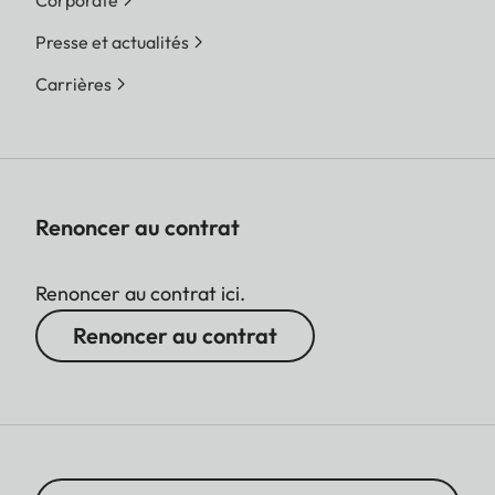
reprises. Si l'application
Presse et actualités
Leica FOTOS est
Carrières
connectée, les photos
peuvent également être
envoyées à l'appareil
photo via l'application.
Renoncer au contrat
Type Film
Pack film Sofort
couleur (mini), blanc
Renoncer au contrat ici.
chaud : 19677
Pack film Sofort
Renoncer au contrat
couleur (mini) Neo Gold:
19678
Pack Duo film Sofort
couleur (mini), blanc
chaud: 19679