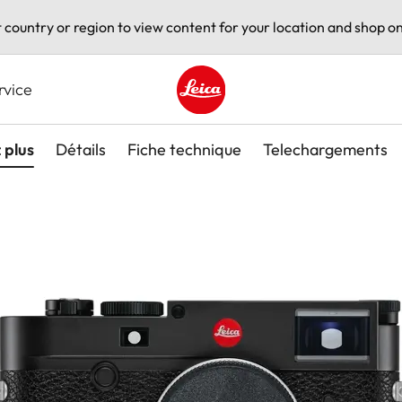
t country or region to view content for your location and shop on
rvice
Leica logo - Home
 plus
Détails
Fiche technique
Telechargements