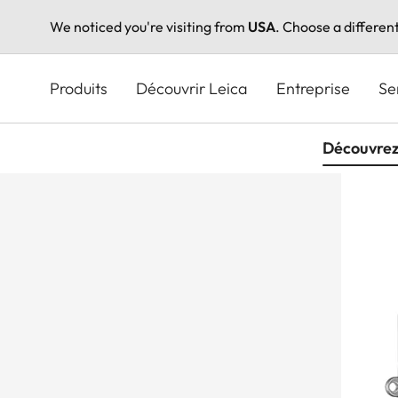
We noticed you're visiting from
USA
. Choose a differen
Aller
au
Produits
Découvrir Leica
Entreprise
Se
contenu
principal
Découvrez