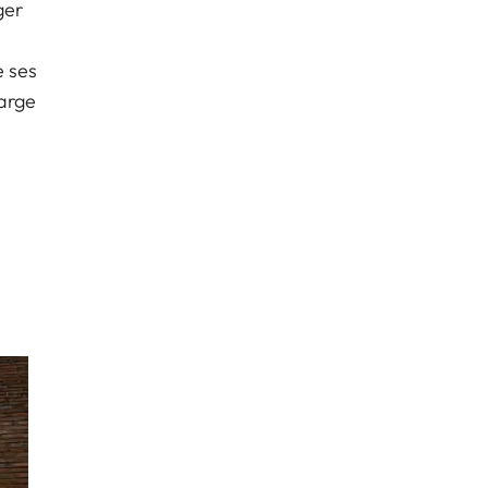
ger
e ses
large