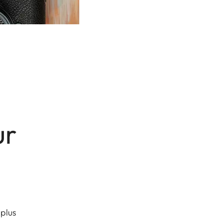
ur
 plus