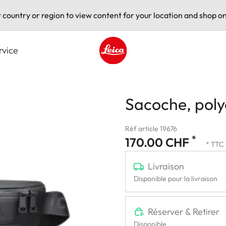
t country or region to view content for your location and shop on
rvice
Leica logo - Home
Sacoche, polye
Réf article 19676
*
170.00 CHF
* TTC
Livraison
Disponible pour la livraison
Réserver & Retirer
Disponible