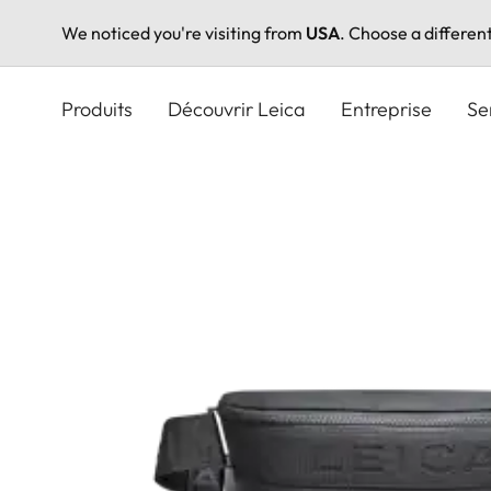
We noticed you're visiting from
USA
. Choose a differen
Aller
au
Produits
Découvrir Leica
Entreprise
Se
contenu
principal