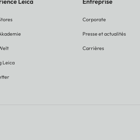
rience Leica
Entreprise
Stores
Corporate
 Akademie
Presse et actualités
Welt
Carrières
g Leica
tter