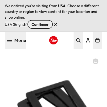
We noticed you're visiting from
USA
. Choose a different
country or region to view content for your location and
shop online.
USA (English)
Continuer
Aller
Menu
au
contenu
Leica logo - Home
principal