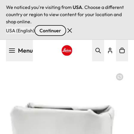
We noticed you're visiting from
USA
. Choose a different
country or region to view content for your location and
shop online.
USA (English)
Continuer
Aller
Menu
au
contenu
Leica logo - Home
principal