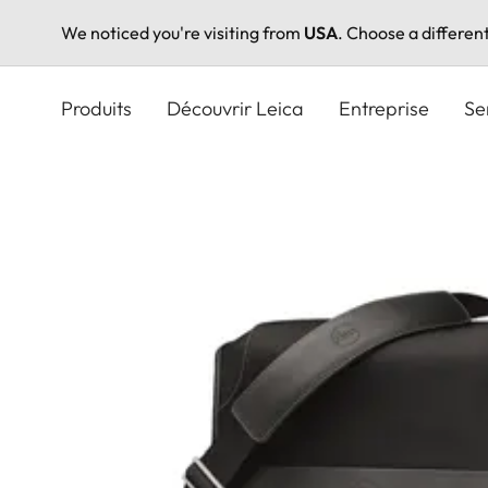
We noticed you're visiting from
USA
. Choose a differen
Aller
au
Produits
Découvrir Leica
Entreprise
Se
contenu
principal