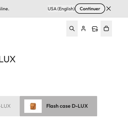
line.
USA (English)
Continuer
-LUX
D-LUX
Flash case D-LUX