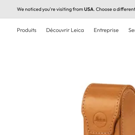
We noticed you're visiting from
USA
. Choose a differen
Aller
au
Produits
Découvrir Leica
Entreprise
Se
contenu
principal