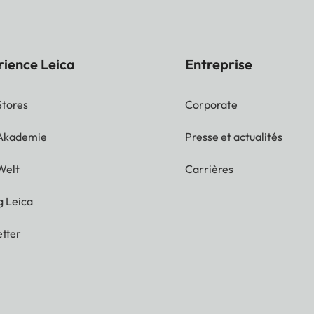
rience Leica
Entreprise
Stores
Corporate
 Akademie
Presse et actualités
Welt
Carrières
g Leica
tter