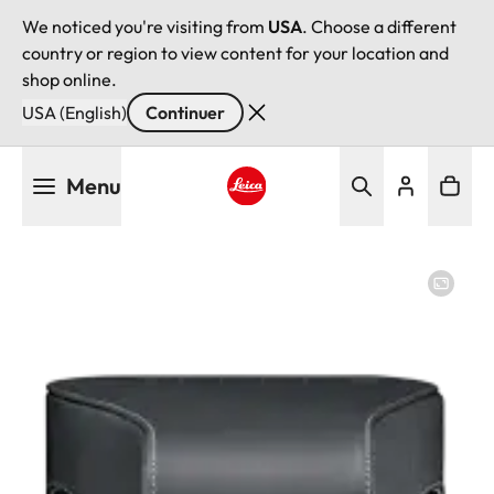
We noticed you're visiting from
USA
. Choose a different
country or region to view content for your location and
shop online.
USA (English)
Continuer
Aller
Menu
au
contenu
Leica logo - Home
principal