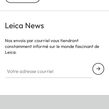
partie avant est totalement amovible, le demi-étui
restant en place assure la protection du boîtier. Il
permet l'accès à toutes les commandes à l'arrière
de l'appareil et sa partie inférieure peut être
Leica News
tournée pour permettre le changement facile de la
batterie et de la carte mémoire.
Nos envois par courriel vous tiendront
constamment informé sur le monde fascinant de
Leica:
Votre adresse courriel