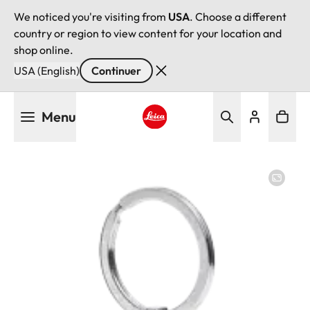
We noticed you're visiting from
USA
. Choose a different
country or region to view content for your location and
shop online.
USA (English)
Continuer
Aller
Menu
au
contenu
Leica logo - Home
principal