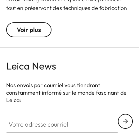
tout en préservant des techniques de fabrication
traditionnelles visibles dans chaque détail
du produit.
Voir plus
Fabriqué en argent sterling 925, rhodié et poli
avec une finition mate, il arbore une gravure noire
du logo réalisée en émail froid, offrant une
Leica News
élégance durable.
Disponible à partir de mai 2025
Nos envois par courriel vous tiendront
constamment informé sur le monde fascinant de
Leica:
Votre adresse courriel