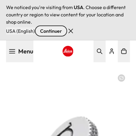
We noticed you're visiting from
USA
. Choose a different
country or region to view content for your location and
shop online.
USA (English)
Continuer
Aller
Menu
au
contenu
Leica logo - Home
principal