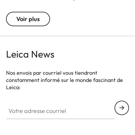
expérience photographique.
Voir plus
Doté d’un design exclusif créé pour le centenaire
de Leica, cet accessoire réhausse le bouton de
déclenchement offrant une facilité d'utilisation tout
en ajoutant une allure particulière à votre appareil.
Leica News
Disponible à partir de mai 2025.
Nos envois par courriel vous tiendront
constamment informé sur le monde fascinant de
Leica:
Votre adresse courriel