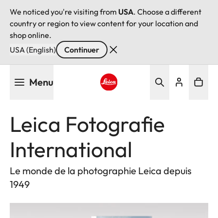
We noticed you're visiting from
USA
. Choose a different
country or region to view content for your location and
shop online.
USA (English)
Continuer
Aller
Menu
au
contenu
Leica logo - Home
principal
Leica Fotografie
International
Le monde de la photographie Leica depuis
1949