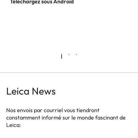
Téléchargez sous Android
Présentez vos photos aux experts de
Ne ma
Leica
vous 
Leica News
Nos envois par courriel vous tiendront
constamment informé sur le monde fascinant de
Leica: