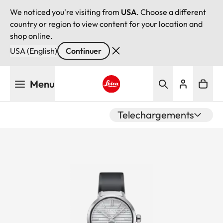
We noticed you're visiting from
USA
. Choose a different
country or region to view content for your location and
shop online.
USA (English)
Continuer
Aller
Menu
au
contenu
Leica logo - Home
principal
Telechargements