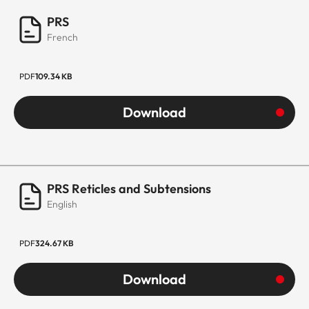
PRS
French
PDF
109.34 KB
Download
PRS Reticles and Subtensions
English
PDF
324.67 KB
Download