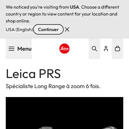
We noticed you're visiting from
USA
. Choose a different
country or region to view content for your location and
shop online.
USA (English)
Continuer
Aller
Menu
au
contenu
Leica logo - Home
principal
Leica PRS
Spécialiste Long Range à zoom 6 fois.