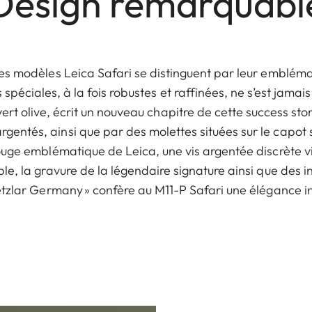
Design remarquabl
es modèles Leica Safari se distinguent par leur emblémat
 spéciales, à la fois robustes et raffinées, ne s’est jama
vert olive, écrit un nouveau chapitre de cette success stor
ntés, ainsi que par des molettes situées sur le capot s
rouge emblématique de Leica, une vis argentée discrète vi
ble, la gravure de la légendaire signature ainsi que des 
etzlar Germany » confère au M11-P Safari une élégance i