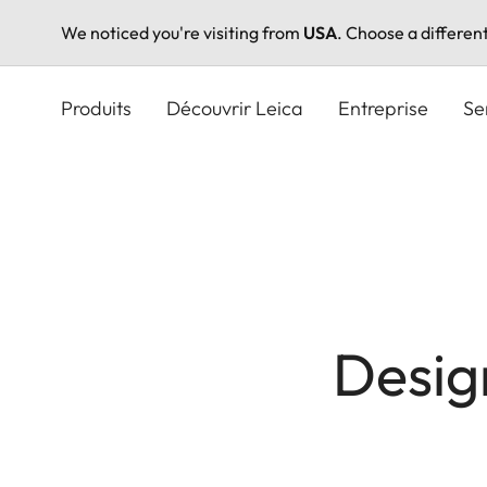
We noticed you're visiting from
USA
. Choose a differen
Aller
au
Produits
Découvrir Leica
Entreprise
Se
contenu
principal
Desig