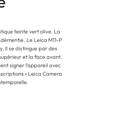
e
ique teinte vert olive. La
is démentie. Le Leica M11-P
y. Il se distingue par des
upérieur et la face avant.
ent signer l’appareil avec
inscriptions « Leica Camera
ntemporelle.