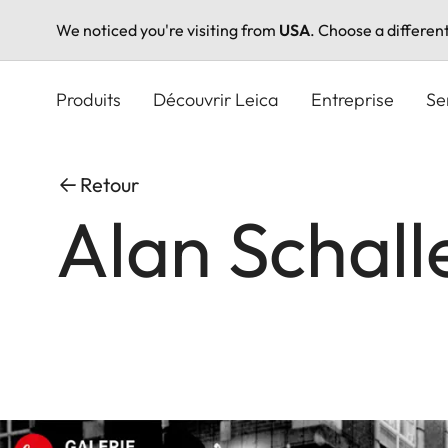
We noticed you're visiting from
USA
. Choose a differen
Aller
au
Produits
Découvrir Leica
Entreprise
Se
contenu
principal
Retour
Alan Schall