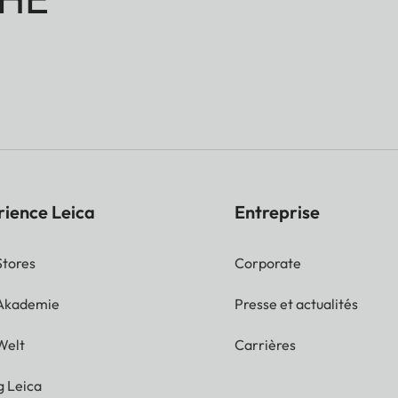
rience Leica
Entreprise
Stores
Corporate
 Akademie
Presse et actualités
Welt
Carrières
g Leica