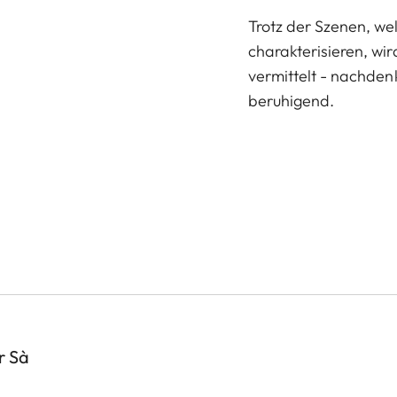
Trotz der Szenen, w
charakterisieren, wi
vermittelt - nachdenk
beruhigend.
r Sà