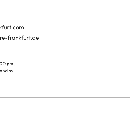
kfurt.com
re-frankfurt.de
.00 pm,
and by