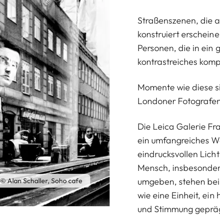
Straßenszenen, die 
konstruiert erschein
Personen, die in ein 
kontrastreiches kompo
Momente wie diese si
Londoner Fotografe
Die Leica Galerie Fra
ein umfangreiches We
eindrucksvollen Lic
Mensch, insbesondere
umgeben, stehen bei 
© Alan Schaller, Soho cafe
wie eine Einheit, ei
und Stimmung geprägt