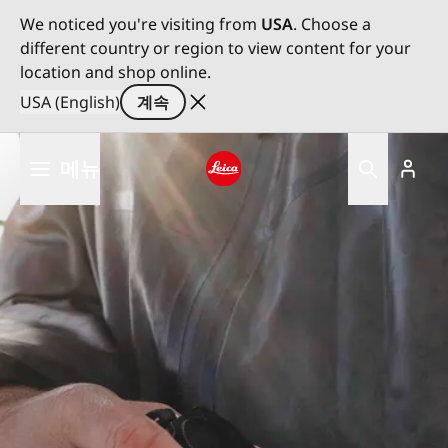
We noticed you're visiting from
USA
. Choose a
different country or region to view content for your
location and shop online.
USA (English)
계속
주
메뉴
요
콘
Leica logo - Home
텐
츠
로
건
너
뛰
기