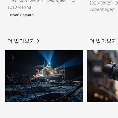
Leica Store Vienna| Seilergasse 14,
2026/08/29 - 
1010 Vienna
Copenhagen
Esther Horvath
더 알아보기
더 알아보기
© Esther Horvath