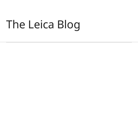
라이카 Q 카메라의
The Leica Blog
In the Name of Colour
and Light
Victor M. Perez