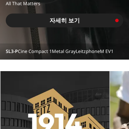
All That Matters
자세히 보기
SL3-P
Cine Compact 1
Metal Gray
Leitzphone
M EV1