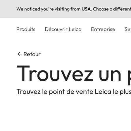
We noticed you're visiting from
USA
. Choose a differen
Aller
au
Produits
Découvrir Leica
Entreprise
Se
contenu
principal
Retour
Trouvez un 
Trouvez le point de vente Leica le plu