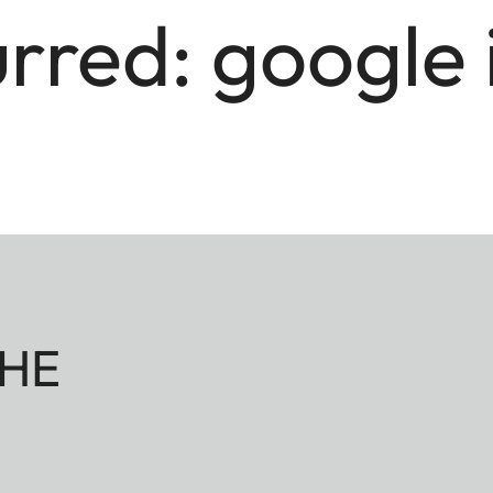
urred:
google 
HE