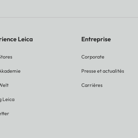
rience Leica
Entreprise
Stores
Corporate
 Akademie
Presse et actualités
Welt
Carrières
g Leica
tter