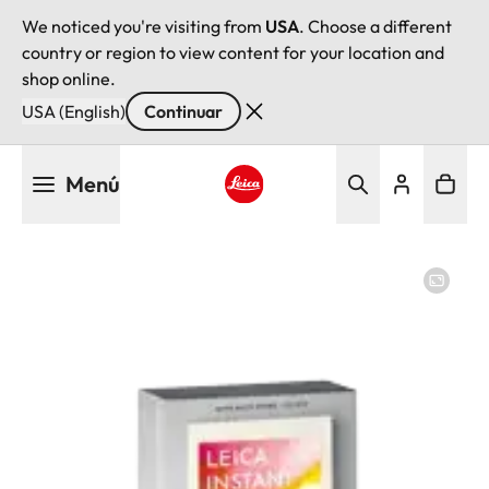
We noticed you're visiting from
USA
. Choose a different
country or region to view content for your location and
shop online.
USA (English)
Continuar
Pasar
Menú
al
contenido
Leica logo - Home
principal