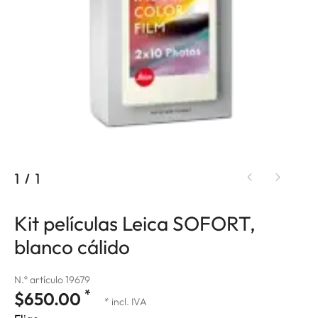
1
/
1
Kit películas Leica SOFORT,
blanco cálido
N.º artículo 19679
*
$650.00
* incl. IVA